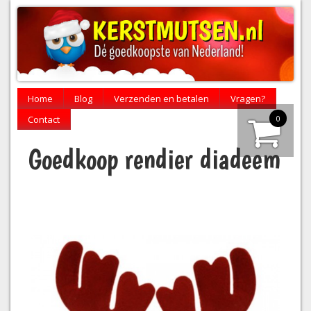
Home
Blog
Verzenden en betalen
Vragen?
0
Contact
Goedkoop rendier diadeem