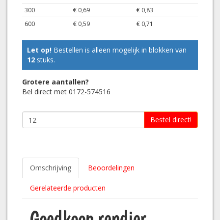
300
€ 0,69
€ 0,83
600
€ 0,59
€ 0,71
Let op!
Bestellen is alleen mogelijk in blokken van
12
stuks.
Grotere aantallen?
Bel direct met 0172-574516
Bestel direct!
Omschrijving
Beoordelingen
Gerelateerde producten
Goedkoop rendier