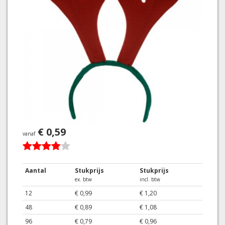
€ 0,59
vanaf
Aantal
Stukprijs
Stukprijs
ex. btw
incl. btw
12
€ 0,99
€ 1,20
48
€ 0,89
€ 1,08
96
€ 0,79
€ 0,96