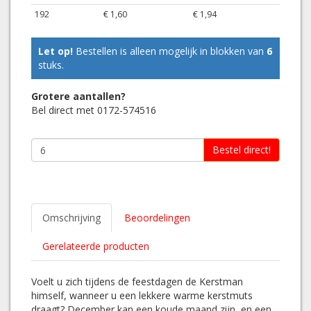
192
€ 1,60
€ 1,94
Let op!
Bestellen is alleen mogelijk in blokken van
6
stuks.
Grotere aantallen?
Bel direct met 0172-574516
Bestel direct!
Omschrijving
Beoordelingen
Gerelateerde producten
Voelt u zich tijdens de feestdagen de Kerstman
himself, wanneer u een lekkere warme kerstmuts
draagt? December kan een koude maand zijn, en een