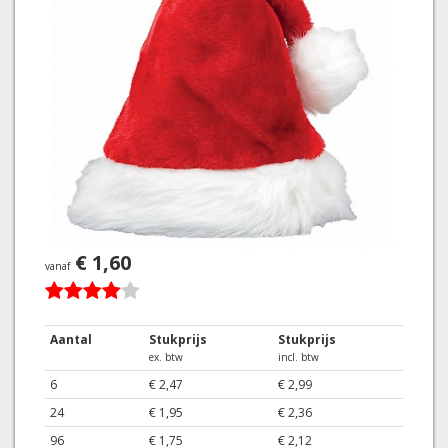
€ 1,60
vanaf
Aantal
Stukprijs
Stukprijs
ex. btw
incl. btw
6
€ 2,47
€ 2,99
24
€ 1,95
€ 2,36
96
€ 1,75
€ 2,12