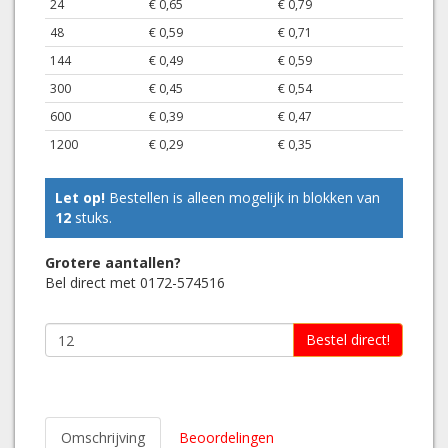
24
€ 0,65
€ 0,79
48
€ 0,59
€ 0,71
144
€ 0,49
€ 0,59
300
€ 0,45
€ 0,54
600
€ 0,39
€ 0,47
1200
€ 0,29
€ 0,35
Let op!
Bestellen is alleen mogelijk in blokken van
12
stuks.
Grotere aantallen?
Bel direct met 0172-574516
Bestel direct!
Omschrijving
Beoordelingen