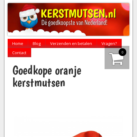
Home
Blog
Verzenden en betalen
Vragen?
0
Contact
Goedkope oranje
kerstmutsen