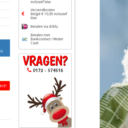
inclusief btw
Verzendkosten
België € 10,95 inclusief
btw
Betalen via iDEAL
Betalen met
Bankcontact / Mister
Cash
s.
VRAGEN?
0172 - 574516
ect!