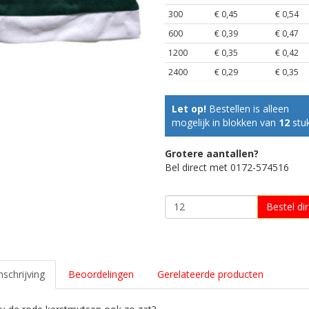
300
€ 0,45
€ 0,54
600
€ 0,39
€ 0,47
1200
€ 0,35
€ 0,42
2400
€ 0,29
€ 0,35
Let op!
Bestellen is alleen
mogelijk in blokken van
12
stuk
Grotere aantallen?
Bel direct met 0172-574516
Bestel dir
schrijving
Beoordelingen
Gerelateerde producten