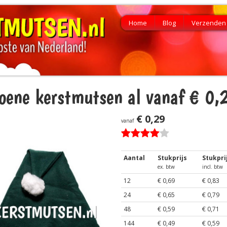
Home
Blog
Verzenden 
oene kerstmutsen al vanaf € 0,
€ 0,29
vanaf
Aantal
Stukprijs
Stukpri
ex. btw
incl. btw
12
€ 0,69
€ 0,83
24
€ 0,65
€ 0,79
48
€ 0,59
€ 0,71
144
€ 0,49
€ 0,59