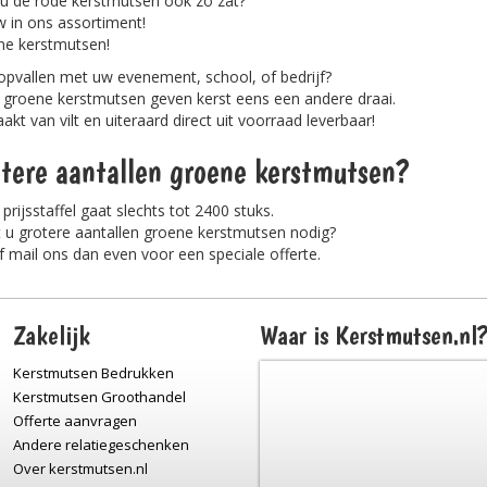
u de rode kerstmutsen ook zo zat?
 in ons assortiment!
ne kerstmutsen!
opvallen met uw evenement, school, of bedrijf?
groene kerstmutsen geven kerst eens een andere draai.
kt van vilt en uiteraard direct uit voorraad leverbaar!
tere aantallen groene kerstmutsen?
prijsstaffel gaat slechts tot 2400 stuks.
 u grotere aantallen groene kerstmutsen nodig?
f mail ons dan even voor een speciale offerte.
Zakelijk
Waar is Kerstmutsen.nl
Kerstmutsen Bedrukken
Kerstmutsen Groothandel
Offerte aanvragen
Andere relatiegeschenken
Over kerstmutsen.nl