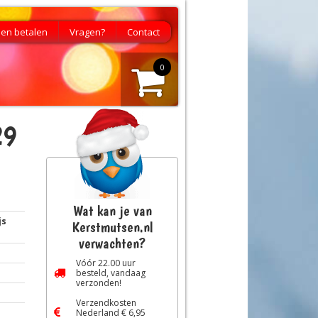
en betalen
Vragen?
Contact
0
29
Wat kan je van
js
Kerstmutsen.nl
verwachten?
Vóór
22.00
uur
besteld, vandaag
verzonden!
Verzendkosten
Nederland € 6,95