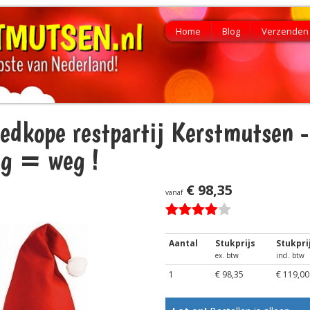
Home
Blog
Verzenden 
edkope restpartij Kerstmutsen -
g = weg !
€ 98,35
vanaf
Aantal
Stukprijs
Stukpri
ex. btw
incl. btw
1
€ 98,35
€ 119,00