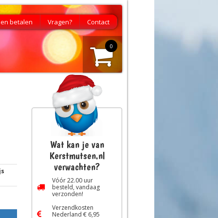
en betalen
Vragen?
Contact
0
Wat kan je van
Kerstmutsen.nl
verwachten?
js
Vóór
22.00
uur
besteld, vandaag
verzonden!
Verzendkosten
Nederland € 6,95