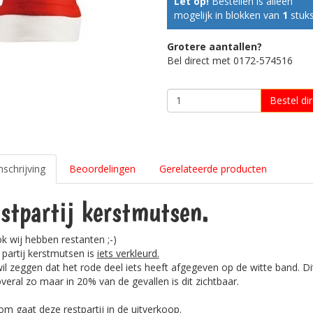
Let op!
Bestellen is alleen
mogelijk in blokken van
1
stuks
Grotere aantallen?
Bel direct met 0172-574516
Bestel dir
schrijving
Beoordelingen
Gerelateerde producten
stpartij kerstmutsen.
ok wij hebben restanten ;-)
partij kerstmutsen is
iets verkleurd.
il zeggen dat het rode deel iets heeft afgegeven op de witte band. Dit
overal zo maar in 20% van de gevallen is dit zichtbaar.
m gaat deze restpartij in de uitverkoop.