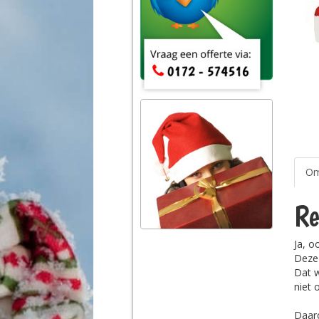
Om
Re
Ja, o
Deze 
Dat w
niet 
Daaro