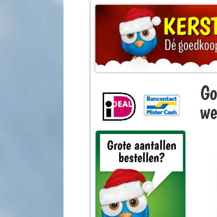
Go
we