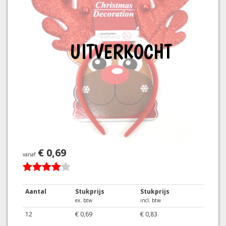
UITVERKOCHT
€ 0,69
vanaf
Aantal
Stukprijs
Stukprijs
ex. btw
incl. btw
12
€ 0,69
€ 0,83