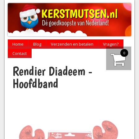
Home
Blog
Verzenden en betalen
Vragen?
0
Contact
Rendier Diadeem -
Hoofdband