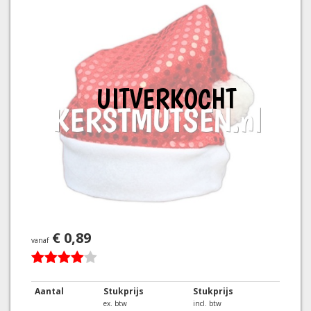
UITVERKOCHT
€ 0,89
vanaf
Aantal
Stukprijs
Stukprijs
ex. btw
incl. btw