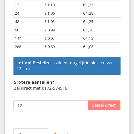
12
€ 1,10
€ 1,33
24
€ 1,06
€ 1,28
48
€ 1,03
€ 1,25
96
€ 0,99
€ 1,20
144
€ 0,95
€ 1,15
288
€ 0,89
€ 1,08
Let op!
Bestellen is alleen mogelijk in blokken van
12
stuks.
Grotere aantallen?
Bel direct met 0172-574516
Bestel direct!