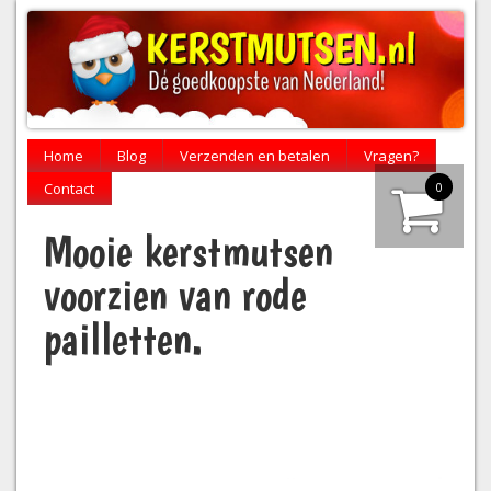
Home
Blog
Verzenden en betalen
Vragen?
0
Contact
Mooie kerstmutsen
voorzien van rode
pailletten.